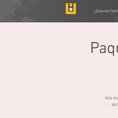
¿Quienes So
Paq
Alta vi
soc