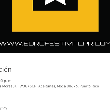
ción
00 p. m.
Los Moreau), FW3Q+5CR, Aceitunas, Moca 00676, Puerto Rico
nto