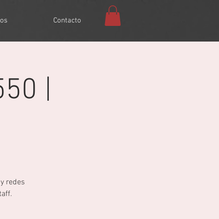
os
Contacto
50 |
 y redes
aff.