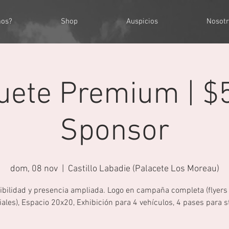
mos?
Shop
Auspicios
Nosotr
uete Premium | $5
Sponsor
dom, 08 nov
  |  
Castillo Labadie (Palacete Los Moreau)
sibilidad y presencia ampliada. Logo en campaña completa (flyers
iales), Espacio 20x20, Exhibición para 4 vehículos, 4 pases para st