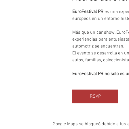
EuroFestival PR
 es una exper
europeos en un entorno histó
Más que un car show, EuroFe
experiencias para entusiasta
automotriz se encuentran.
El evento se desarrolla en u
autos, familias, coleccionis
EuroFestival PR no solo es u
RSVP
Google Maps se bloqueó debido a tus aj